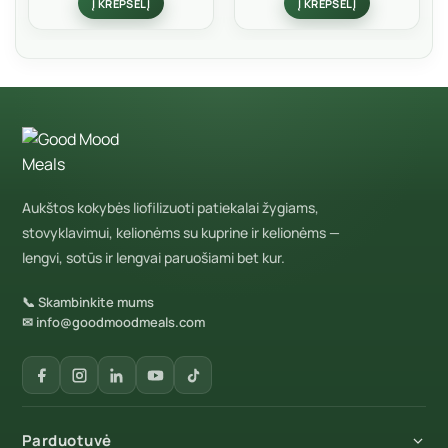
Į KREPŠELĮ
Į KREPŠELĮ
5
Aukštos kokybės liofilizuoti patiekalai žygiams,
stovyklavimui, kelionėms su kuprine ir kelionėms —
lengvi, sotūs ir lengvai paruošiami bet kur.
📞 Skambinkite mums
✉ info@goodmoodmeals.com
Parduotuvė