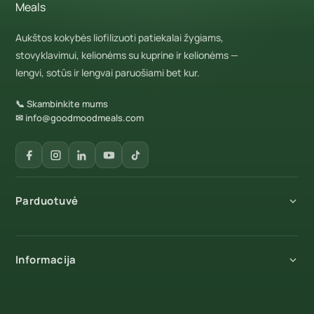
Aukštos kokybės liofilizuoti patiekalai žygiams,
stovyklavimui, kelionėms su kuprine ir kelionėms —
lengvi, sotūs ir lengvai paruošiami bet kur.
📞 Skambinkite mums
✉ info@goodmoodmeals.com
Parduotuvė
Visi produktai
Informacija
Pusryčiai
Patiekalai
Apie mus