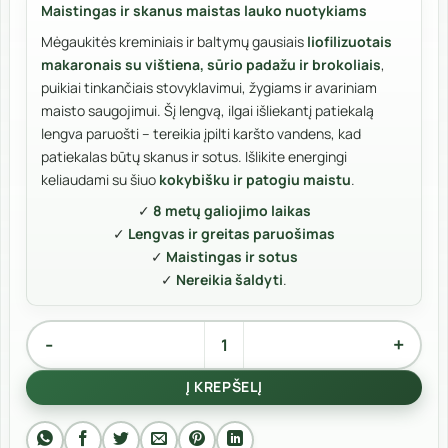
Maistingas ir skanus maistas lauko nuotykiams
Mėgaukitės kreminiais ir baltymų gausiais
liofilizuotais
makaronais su vištiena, sūrio padažu ir brokoliais
,
puikiai tinkančiais stovyklavimui, žygiams ir avariniam
maisto saugojimui. Šį lengvą, ilgai išliekantį patiekalą
lengva paruošti – tereikia įpilti karšto vandens, kad
patiekalas būtų skanus ir sotus. Išlikite energingi
keliaudami su šiuo
kokybišku ir patogiu maistu
.
✓
8 metų galiojimo laikas
✓
Lengvas ir greitas paruošimas
✓
Maistingas ir sotus
✓
Nereikia šaldyti
.
produkto kiekis: Makaronai su vištiena, sūrio padažu ir broko
Alternative:
Į KREPŠELĮ