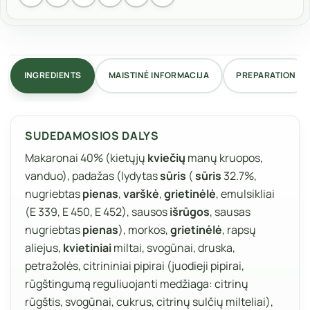
INGREDIENTS
MAISTINĖ INFORMACIJA
PREPARATION
SUDEDAMOSIOS DALYS
Makaronai 40% (kietųjų
kviečių
manų kruopos,
vanduo), padažas (lydytas
sūris
(
sūris
32.7%,
nugriebtas
pienas
,
varškė
,
grietinėlė
, emulsikliai
(E 339, E 450, E 452), sausos
išrūgos
, sausas
nugriebtas
pienas
), morkos,
grietinėlė
, rapsų
aliejus,
kvietiniai
miltai, svogūnai, druska,
petražolės, citrininiai pipirai (juodieji pipirai,
rūgštingumą reguliuojanti medžiaga: citrinų
rūgštis, svogūnai, cukrus, citrinų sulčių milteliai),