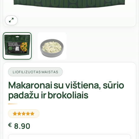
LIOFILIZUOTAS MAISTAS
Makaronai su vištiena, sūrio
padažu ir brokoliais
Įvertinimas:
1
8.90
€
5
iš 5
(viso
įvertinimų:
)