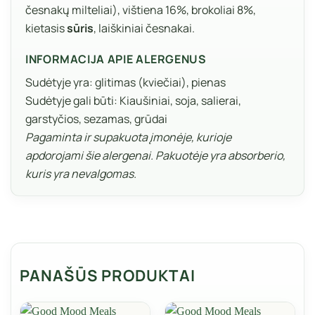
česnakų milteliai), vištiena 16%, brokoliai 8%,
kietasis
sūris
, laiškiniai česnakai.
INFORMACIJA APIE ALERGENUS
Sudėtyje yra: glitimas (kviečiai), pienas
Sudėtyje gali būti: Kiaušiniai, soja, salierai,
garstyčios, sezamas, grūdai
Pagaminta ir supakuota įmonėje, kurioje
apdorojami šie alergenai. Pakuotėje yra absorberio,
kuris yra nevalgomas.
PANAŠŪS PRODUKTAI