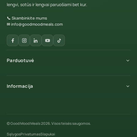
lengvi, sotūs ir lengvai paruošiami bet kur.
📞 Skambinkite mums
✉ info@goodmoodmeals.com
Parduotuvė
Visi produktai
Informacija
Pusryčiai
Patiekalai
Apie mus
Maisto rinkiniai
Tinklaraštis
© Good Mood Meals 2026. Visos teisės saugomos.
Desertai
Kontaktai
Sąlygos
Privatumas
Slapukai
Sriubos