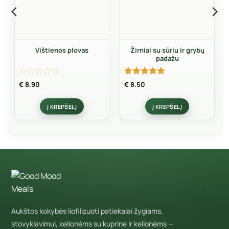
Vištienos plovas
Žirniai su sūriu ir grybų
padažu
Įvertinimas:
Įvertinimas:
€
8.90
€
8.50
0
5
iš 5
iš
Į KREPŠELĮ
Į KREPŠELĮ
5
Aukštos kokybės liofilizuoti patiekalai žygiams,
stovyklavimui, kelionėms su kuprine ir kelionėms —