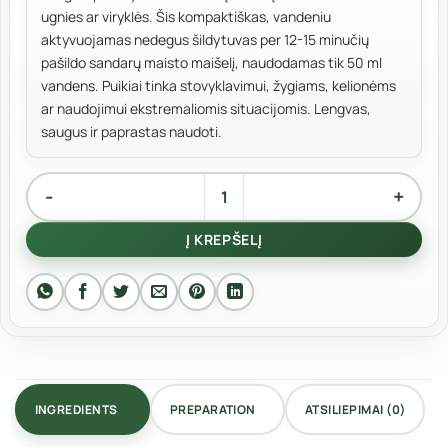
ugnies ar viryklės. Šis kompaktiškas, vandeniu
aktyvuojamas nedegus šildytuvas per 12-15 minučių
pašildo sandarų maisto maišelį, naudodamas tik 50 ml
vandens. Puikiai tinka stovyklavimui, žygiams, kelionėms
ar naudojimui ekstremaliomis situacijomis. Lengvas,
saugus ir paprastas naudoti.
produkto kiekis: Šildytuvo krepšys
Alternative:
Į KREPŠELĮ
INGREDIENTS
PREPARATION
ATSILIEPIMAI (0)