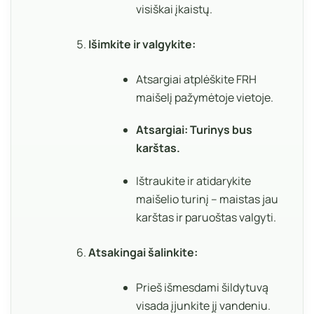
visiškai įkaistų.
Išimkite ir valgykite:
Atsargiai atplėškite FRH
maišelį pažymėtoje vietoje.
Atsargiai: Turinys bus
karštas.
Ištraukite ir atidarykite
maišelio turinį – maistas jau
karštas ir paruoštas valgyti.
Atsakingai šalinkite:
Prieš išmesdami šildytuvą
visada įjunkite jį vandeniu.