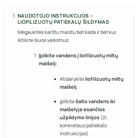
NAUDOTOJO INSTRUKCIJOS –
LIOFILIZUOTŲ PATIEKALŲ ŠILDYMAS
Mėgaukitės karštu maistu bet kada ir bet kur.
Atlikite šiuos veiksmus:
Įpilkite vandens į liofilizuotų miltų
maišelį:
Atidarykite
liofilizuotų miltų
maišelį
.
Įpilkite
šalto vandens iki
maišelyje esančios
užpildymo linijos
(žr.
konkretaus patiekalo
instrukcijas).