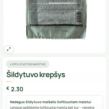
LIOFILIZUOTAS MAISTAS
Šildytuvo krepšys
2.30
€
Nedegus šildytuvo maišelis liofilizuotam maistui
Lengvai pašildykite liofilizuotą maistą bet kur – nereikia