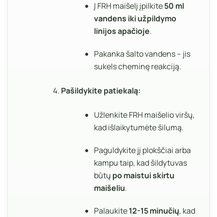
Į FRH maišelį įpilkite
50 ml
vandens
iki užpildymo
linijos apačioje
.
Pakanka šalto vandens – jis
sukels cheminę reakciją.
Pašildykite patiekalą:
Užlenkite FRH maišelio viršų,
kad išlaikytumėte šilumą.
Paguldykite jį plokščiai arba
kampu taip, kad šildytuvas
būtų
po maistui skirtu
maišeliu
.
Palaukite
12-15 minučių
, kad