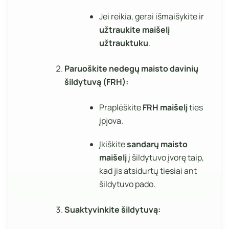
Jei reikia, gerai išmaišykite ir
užtraukite maišelį
užtrauktuku
.
Paruoškite nedegų maisto davinių
šildytuvą (FRH):
Praplėškite
FRH maišelį
ties
įpjova.
Įkiškite
sandarų maisto
maišelį
į šildytuvo įvorę taip,
kad jis atsidurtų tiesiai ant
šildytuvo pado.
Suaktyvinkite šildytuvą: