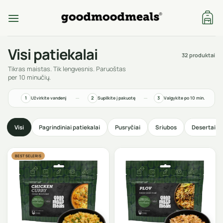
Skip
to
content
Visi patiekalai
32 produktai
Tikras maistas. Tik lengvesnis. Paruoštas
per 10 minučių.
1
2
3
Užvirkite vandenį
Supilkite į pakuotę
Valgykite po 10 min.
Visi
Pagrindiniai patiekalai
Pusryčiai
Sriubos
Desertai
BESTSELERIS