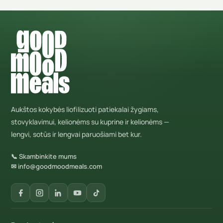
Aukštos kokybės liofilizuoti patiekalai žygiams,
stovyklavimui, kelionėms su kuprine ir kelionėms —
lengvi, sotūs ir lengvai paruošiami bet kur.
📞 Skambinkite mums
✉ info@goodmoodmeals.com