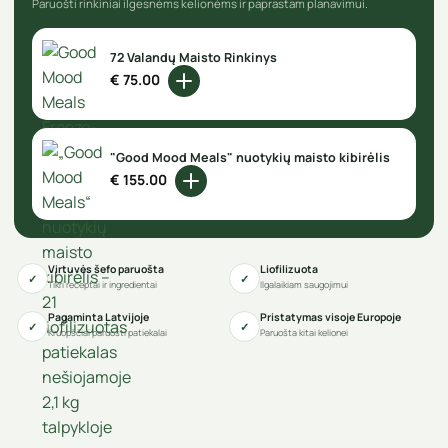
Paruošti rinkiniai ilgesnėms kelionėms ir paprastam planavimui.
72 Valandų Maisto Rinkinys
€
75.00
Į krepšelį
"Good Mood Meals" nuotykių maisto kibirėlis
€
155.00
Į krepšelį
Virtuvės šefo paruošta
Liofilizuota
✓
✓
Tikri receptai ir ingredientai
Ilgalaikiam saugojimui
Pagaminta Latvijoje
Pristatymas visoje Europoje
✓
✓
Kruopščiai paruošti patiekalai
Paruošta kitai kelionei