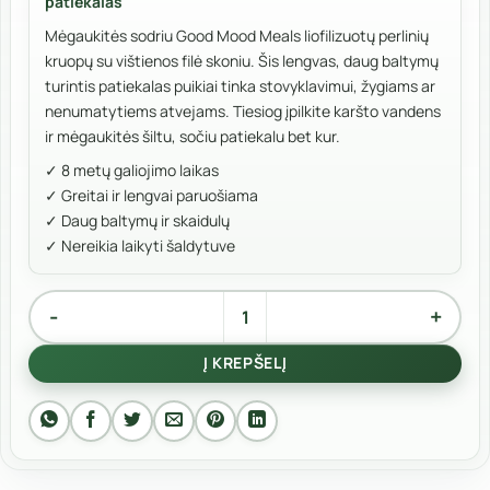
patiekalas
Mėgaukitės sodriu Good Mood Meals liofilizuotų perlinių
kruopų su vištienos filė skoniu. Šis lengvas, daug baltymų
turintis patiekalas puikiai tinka stovyklavimui, žygiams ar
nenumatytiems atvejams. Tiesiog įpilkite karšto vandens
ir mėgaukitės šiltu, sočiu patiekalu bet kur.
✓ 8 metų galiojimo laikas
✓ Greitai ir lengvai paruošiama
✓ Daug baltymų ir skaidulų
✓ Nereikia laikyti šaldytuve
produkto kiekis: Perliniai miežiai su vištiena
Alternative:
Į KREPŠELĮ