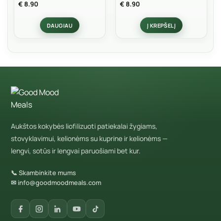
Įvertinimas:
Įvertinimas:
€
8.90
€
8.90
5
iš 5
5
iš 5
DAUGIAU
Į KREPŠELĮ
Aukštos kokybės liofilizuoti patiekalai žygiams,
stovyklavimui, kelionėms su kuprine ir kelionėms —
lengvi, sotūs ir lengvai paruošiami bet kur.
📞 Skambinkite mums
✉ info@goodmoodmeals.com