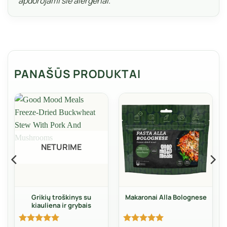
apdorojami šie alergenai.
PANAŠŪS PRODUKTAI
NETURIME
Grikių troškinys su
Makaronai Alla Bolognese
kiauliena ir grybais