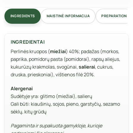
INGREDIENTS
MAISTINĖ INFORMACIJA
PREPARATION
INGREDIENTAI
Perlinės kruopos (
miežiai
) 40%; padažas (morkos,
paprika, pomidorų pasta (pomidorai), rapsų aliejus,
kukurūzų krakmolas, svogūnai,
salierai
, cukrus,
druska, prieskoniai), vištienos filė 20%.
Alergenai
Sudėtyje yra: glitimo (miežiai), salierų
Gali būti: kiaušinių, sojos, pieno, garstyčių, sezamo
sėklų, kitų grūdų
Pagaminta ir supakuota gamykloje, kurioje