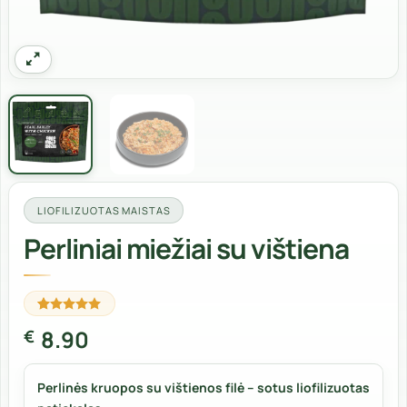
LIOFILIZUOTAS MAISTAS
Perliniai miežiai su vištiena
Įvertinimas:
2
8.90
€
5
iš 5
(viso
įvertinimų:
)
Perlinės kruopos su vištienos filė – sotus liofilizuotas