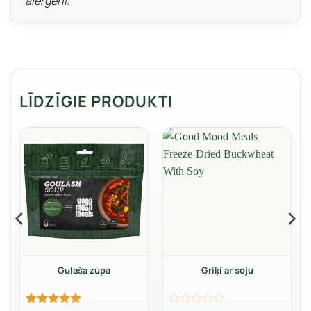
alergēni.
LĪDZĪGIE PRODUKTI
Gulaša zupa
Griķi ar soju