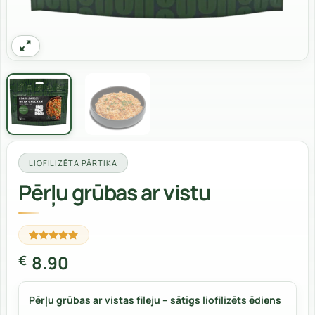
LIOFILIZĒTA PĀRTIKA
Pērļu grūbas ar vistu
Rated
2
5
8.90
€
out of 5
based on
customer
ratings
Pērļu grūbas ar vistas fileju – sātīgs liofilizēts ēdiens