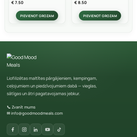
Rated
5
Rated
€
7.50
€
8.50
out of 5
0
out
PIEVIENOT GROZAM
PIEVIENOT GROZAM
of
5
Liofilizētas maltītes pārgājieniem, kempingam,
ceļojumiem un piedzīvojumiem dabā — vieglas,
sātīgas un ātri pagatavojamas jebkur.
📞 Zvanīt mums
✉ info@goodmoodmeals.com