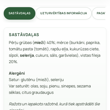
SASTĀVDAĻAS
UZTURVĒRTĪBAS INFORMĀCIJA
PAGATA
SASTĀVDAĻAS
Pērļu grūbas (
mieži
) 40%; mērce (burkāni, paprika,
tomātu pasta (tomāti), rapšu eļļa, kukurūzas ciete,
sīpoli,
selerija
, cukurs, sāls, garšvielas), vistas fileja
20%.
Alergēni
Satur: glutēnu (mieži), seleriju
Var saturēt: olas, soju, pienu, sinepes, sezama
sēklas, citus graudaugus
Ražots un iepakots ražotnē, kurā tiek apstrādāti šie