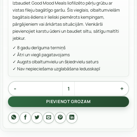
Izbaudiet Good Mood Meals liofilizēto pērļu grūbu ar
vistas fileju bagātīgo garšu. Šis vieglais, olbaltumvielām
bagātais ēdiens ir lieliski piemērots kempingam,
pārgājieniem vai ārkārtas situācijām. Vienkārši
pievienojiet karstu ūdeni un baudiet siltu, sātīgu maltīti
jebkur.
✓ 8 gadu derīguma termiņš
✓ Ātri un viegli pagatavojams
✓ Augsts olbaltumvielu un šķiedrvielu saturs
✓ Nav nepieciešama uzglabāšana ledusskapī
Pērļu grūbas ar vistu quantity
Alternative:
PIEVIENOT GROZAM