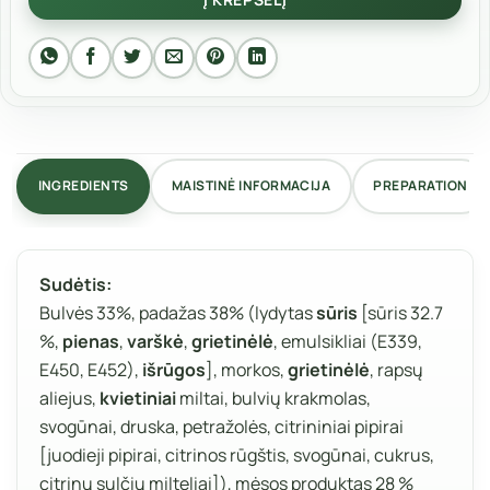
INGREDIENTS
MAISTINĖ INFORMACIJA
PREPARATION
Sudėtis:
Bulvės 33%, padažas 38% (lydytas
sūris
[sūris 32.7
%,
pienas
,
varškė
,
grietinėlė
, emulsikliai (E339,
E450, E452),
išrūgos
], morkos,
grietinėlė
, rapsų
aliejus,
kvietiniai
miltai, bulvių krakmolas,
svogūnai, druska, petražolės, citrininiai pipirai
[juodieji pipirai, citrinos rūgštis, svogūnai, cukrus,
citrinų sulčių milteliai]), mėsos produktas 28 %