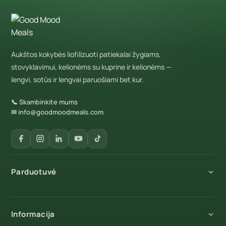
Aukštos kokybės liofilizuoti patiekalai žygiams,
stovyklavimui, kelionėms su kuprine ir kelionėms —
lengvi, sotūs ir lengvai paruošiami bet kur.
📞 Skambinkite mums
✉ info@goodmoodmeals.com
Parduotuvė
Visi produktai
Informacija
Pusryčiai