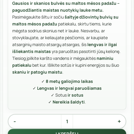
Gausios ir skanios bulvės su maltos mėsos padažu –
paguodžiantis maistas nuotykių lauke metu.
Pasimėgaukite šiltu ir sočiu
šaltyje džiovintų bulvių su
maltos mėsos padažu
patiekalu, skirtu tiems, kurie
mėgsta sodrius skonius net ir lauke. Nesvarbu, ar
stovyklaujate, ar keliaujate pėsčiomis, ar kaupiate
atsarginių maisto atsargų atsargas, šis
lengvas ir ilgai
išliekantis maistas
yra paruoštas pasotinti jūsų kelionę.
Tiesiog įpilkite karšto vandens ir mėgaukitės
naminiu
patiekalu
bet kur. Išlikite sotūs ir kupini energijos su šiuo
skaniu ir patogiu maistu
.
✓
8 metų galiojimo laikas
✓
Lengvas ir lengvai paruošiamas
✓ Sotus
ir sotus
✓
Nereikia šaldyti
.
produkto kiekis: Bulvės su maltos mėsos padažu
Alternative:
Į KREPŠELĮ