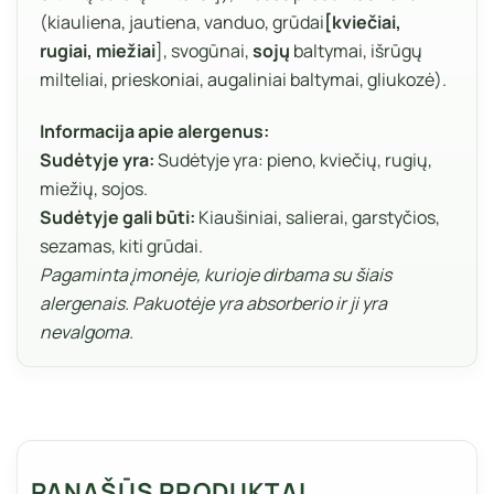
(kiauliena, jautiena, vanduo, grūdai
[kviečiai,
rugiai, miežiai
], svogūnai,
sojų
baltymai, išrūgų
milteliai, prieskoniai, augaliniai baltymai, gliukozė).
Informacija apie alergenus:
Sudėtyje yra:
Sudėtyje yra: pieno, kviečių, rugių,
miežių, sojos.
Sudėtyje gali būti:
Kiaušiniai, salierai, garstyčios,
sezamas, kiti grūdai.
Pagaminta įmonėje, kurioje dirbama su šiais
alergenais. Pakuotėje yra absorberio ir ji yra
nevalgoma.
PANAŠŪS PRODUKTAI