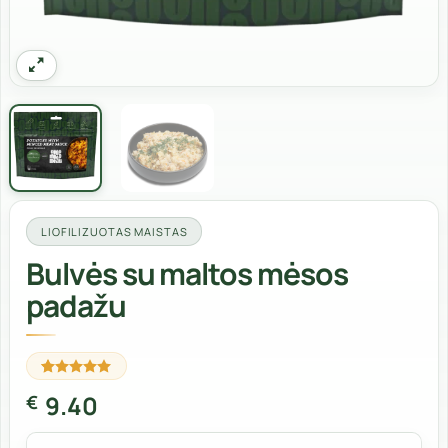
LIOFILIZUOTAS MAISTAS
Bulvės su maltos mėsos
padažu
Įvertinimas:
3
9.40
€
5
iš 5
(viso
įvertinimų:
)