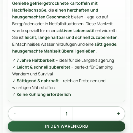
Genieße gefriergetrocknete Kartoffeln mit
Kundenbewertungen
Hackfleischsoße
, die
einen herzhaften und
hausgemachten Geschmack
bieten – egal ob auf
Bergpfaden oder in Notfallsituationen. Diese Mahlzeit
wurde speziell für einen
aktiven Lebensstil
entwickelt:
Sie ist
leicht, lange haltbar und schnell zuzubereiten
.
Einfach heißes Wasser hinzufügen und eine
sättigende,
hausgemachte Mahlzeit überall genießen
.
✓
7 Jahre Haltbarkeit
– ideal für die Langzeitlagerung
✓
Leicht & schnell zubereitet
– perfekt für Camping,
Wandern und Survival
✓
Sättigend & nahrhaft
– reich an Proteinen und
wichtigen Nährstoffen
✓
Keine Kühlung erforderlich
Kartoffeln mit Hackfleischsauce Menge
Alternative:
IN DEN WARENKORB