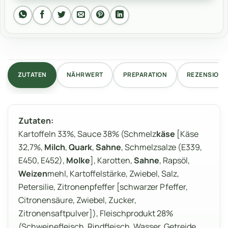
ZUTATEN
NÄHRWERT
PREPARATION
REZENSIONEN
Zutaten:
Kartoffeln 33%, Sauce 38% (Schmelz
käse
[Käse
32,7%,
Milch
,
Quark
,
Sahne
, Schmelzsalze (E339,
E450, E452),
Molke
], Karotten,
Sahne
, Rapsöl,
Weizen
mehl, Kartoffelstärke, Zwiebel, Salz,
Petersilie, Zitronenpfeffer [schwarzer Pfeffer,
Citronensäure, Zwiebel, Zucker,
Zitronensaftpulver]), Fleischprodukt 28%
(Schweinefleisch, Rindfleisch, Wasser, Getreide