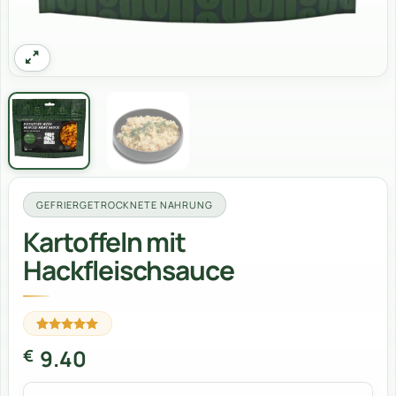
GEFRIERGETROCKNETE NAHRUNG
Kartoffeln mit
Hackfleischsauce
Bewertet
3
9.40
€
mit
5
von
5,
basierend
auf