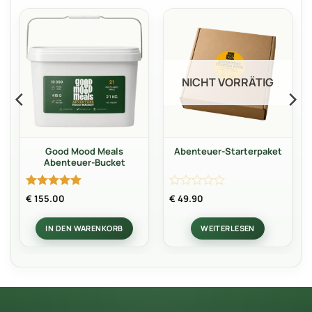
NICHT VORRÄTIG
Good Mood Meals
Abenteuer-Starterpaket
Abenteuer-Bucket
Bewertet
Bewertet
€
155.00
€
49.90
mit
5
von
mit
5
0
IN DEN WARENKORB
WEITERLESEN
von
5