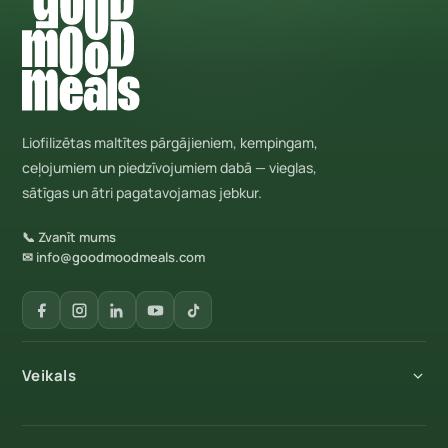
Liofilizētas maltītes pārgājieniem, kempingam,
ceļojumiem un piedzīvojumiem dabā — vieglas,
sātīgas un ātri pagatavojamas jebkur.
📞 Zvanīt mums
✉ info@goodmoodmeals.com
Veikals
Visi produkti