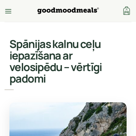
Skip
to
content
Spānijas kalnu ceļu
iepazīšana ar
velosipēdu – vērtīgi
padomi