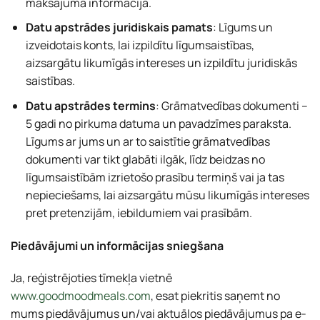
maksājuma informācija.
Datu apstrādes juridiskais pamats
: Līgums un
izveidotais konts, lai izpildītu līgumsaistības,
aizsargātu likumīgās intereses un izpildītu juridiskās
saistības.
Datu apstrādes termins
: Grāmatvedības dokumenti –
5 gadi no pirkuma datuma un pavadzīmes paraksta.
Līgums ar jums un ar to saistītie grāmatvedības
dokumenti var tikt glabāti ilgāk, līdz beidzas no
līgumsaistībām izrietošo prasību termiņš vai ja tas
nepieciešams, lai aizsargātu mūsu likumīgās intereses
pret pretenzijām, iebildumiem vai prasībām.
Piedāvājumi un informācijas sniegšana
Ja, reģistrējoties tīmekļa vietnē
www.goodmoodmeals.com
, esat piekritis saņemt no
mums piedāvājumus un/vai aktuālos piedāvājumus pa e-