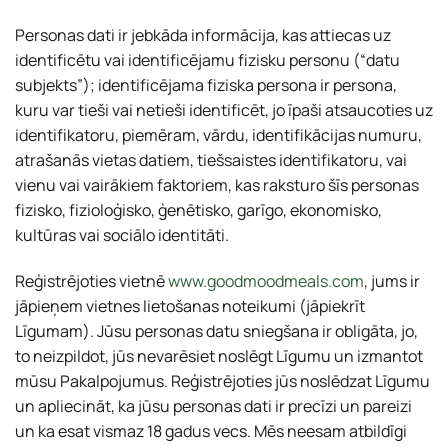
Personas dati ir jebkāda informācija, kas attiecas uz
identificētu vai identificējamu fizisku personu (“datu
subjekts”); identificējama fiziska persona ir persona,
kuru var tieši vai netieši identificēt, jo īpaši atsaucoties uz
identifikatoru, piemēram, vārdu, identifikācijas numuru,
atrašanās vietas datiem, tiešsaistes identifikatoru, vai
vienu vai vairākiem faktoriem, kas raksturo šīs personas
fizisko, fizioloģisko, ģenētisko, garīgo, ekonomisko,
kultūras vai sociālo identitāti.
Reģistrējoties vietnē
www.goodmoodmeals.com
, jums ir
jāpieņem vietnes lietošanas noteikumi (jāpiekrīt
Līgumam). Jūsu personas datu sniegšana ir obligāta, jo,
to neizpildot, jūs nevarēsiet noslēgt Līgumu un izmantot
mūsu Pakalpojumus. Reģistrējoties jūs noslēdzat Līgumu
un apliecināt, ka jūsu personas dati ir precīzi un pareizi
un ka esat vismaz 18 gadus vecs. Mēs neesam atbildīgi