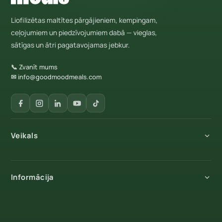
Liofilizētas maltītes pārgājieniem, kempingam,
ceļojumiem un piedzīvojumiem dabā — vieglas,
sātīgas un ātri pagatavojamas jebkur.
📞 Zvanīt mums
✉ info@goodmoodmeals.com
Veikals
Visi produkti
Informācija
Brokastis
Pamatēdieni
Par mums