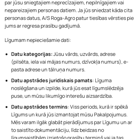
par jūsu sniegtajiem neprecīzajiem, nepilnīgajiem vai
nepareizajiem personas datiem. Ja jūs sniedzat kāda cita
personas datus, A/S Roga-Agro patur tiesības vērsties pie
jums ar regresa prasību gadījumā.
Līgumam nepieciešamie dati:
Datu kategorijas:
Jūsu vārds, uzvārds, adrese
(pilsēta, iela vai mājas numurs, dzīvokļa numurs), e-
pasta adrese un tālruņa numurs.
Datu apstrādes juridiskais pamats
: Līguma
noslēgšana un izpilde, kurā jūs esat līgumslēdzēja
puse, un mūsu likumīgo interešu aizsardzība.
Datu apstrādes termins
: Viss periods, kurā ir spēkā
Līgums un kurā jūs izmantojat mūsu Pakalpojumus.
Mēs varam ilgāk glabāt pierādījumus par Līgumu un ar
to saistīto dokumentāciju, līdz beidzas no
līgumsaistībām izrietošo prasību termiņš vai ja tas