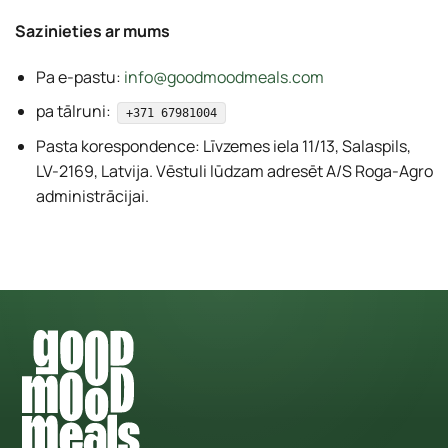
Sazinieties ar mums
Pa e-pastu:
info@goodmoodmeals.com
pa tālruni:
+371 67981004
Pasta korespondence: Līvzemes iela 11/13, Salaspils,
LV-2169, Latvija. Vēstuli lūdzam adresēt A/S Roga-Agro
administrācijai.