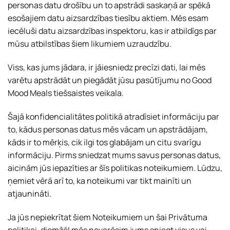
personas datu drošību un to apstrādi saskaņā ar spēkā
esošajiem datu aizsardzības tiesību aktiem. Mēs esam
iecēluši datu aizsardzības inspektoru, kas ir atbildīgs par
mūsu atbilstības šiem likumiem uzraudzību.
Viss, kas jums jādara, ir jāiesniedz precīzi dati, lai mēs
varētu apstrādāt un piegādāt jūsu pasūtījumu no Good
Mood Meals tiešsaistes veikala.
Šajā konfidencialitātes politikā atradīsiet informāciju par
to, kādus personas datus mēs vācam un apstrādājam,
kāds ir to mērķis, cik ilgi tos glabājam un citu svarīgu
informāciju. Pirms sniedzat mums savus personas datus,
aicinām jūs iepazīties ar šīs politikas noteikumiem. Lūdzu,
ņemiet vērā arī to, ka noteikumi var tikt mainīti un
atjaunināti.
Ja jūs nepiekrītat šiem Noteikumiem un šai Privātuma
politikai, diemžēl mēs nevarēsim jums sniegt visus vai