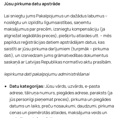
Jūsu pirkuma datu apstrāde
Lai sniegtu jums Pakalpojumus un dažādus labumus –
noslēgtu un izpildītu līgumsaistības, saņemtu
maksājumus par precēm, izsniegtu kompensāciju (ja
atgriežat iegādātās preces), piešķirtu atlaides utt. – mēs
papildus reģistrācijas datiem apstrādājam datus, kas
saistīti ar jūsu pirkuma darījumiem (turpmāk – pirkuma
dati), un izsniedzam jums grāmatvedības dokumentus
saskaņā ar Latvijas Republikas normatīvo aktu prasībām.
Iepirkuma dati pakalpojumu administrēšanai
Datu kategorijas:
Jūsu vārds, uzvārds, e-pasta
adrese, tālruņa numurs, piegādes adrese, paraksts (ja
jūs personīgi pieņemat preces), pirkuma un piegādes
datums un laiks, preču nosaukumi, daudzumi, pirkuma
cenas un piemērotās atlaides, maksājuma veids un