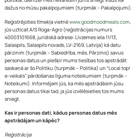
dažus no mūsu pakalpojumiem (turpmāk – Pakalpojumi).
Reģistrējoties tīmekļa vietnē
www.goodmoodmeals.com
,
jūs uzticat A/S Roga-Agro (reģistrācijas numurs
40003101668, juridiskā adrese: Līvzemes iela 11/13,
Salaspils, Salaspils novads, LV-2169, Latvija) kā datu
pārzinim (turpmāk – Sabiedrība, mēs, Pārzinis) savus
personas datus un piešķir mums tiesības tos apstrādāt
saskaņā ar šo Politiku (turpmāk – Politika) un “Local top!
e-veikals” pārdošanas līguma noteikumiem (turpmāk –
Noteikumi). Informējam jūs, ka mēs apstrādāsim jūsu
personas datus tikai tad, ja jūs izvēlēsieties tos mums
sniegt.
Kas ir personas dati, kādus personas datus mēs
apstrādājam un kāpēc?
Reģistrācija