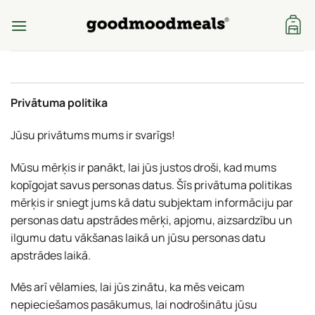
Skip
to
content
Privātuma politika
Jūsu privātums mums ir svarīgs!
Mūsu mērķis ir panākt, lai jūs justos droši, kad mums
kopīgojat savus personas datus. Šīs privātuma politikas
mērķis ir sniegt jums kā datu subjektam informāciju par
personas datu apstrādes mērķi, apjomu, aizsardzību un
ilgumu datu vākšanas laikā un jūsu personas datu
apstrādes laikā.
Mēs arī vēlamies, lai jūs zinātu, ka mēs veicam
nepieciešamos pasākumus, lai nodrošinātu jūsu