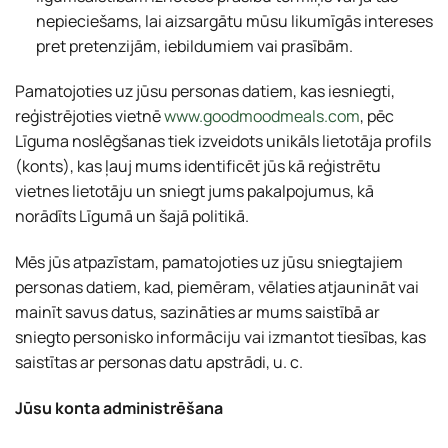
nepieciešams, lai aizsargātu mūsu likumīgās intereses
pret pretenzijām, iebildumiem vai prasībām.
Pamatojoties uz jūsu personas datiem, kas iesniegti,
reģistrējoties vietnē
www.goodmoodmeals.com
, pēc
Līguma noslēgšanas tiek izveidots unikāls lietotāja profils
(konts), kas ļauj mums identificēt jūs kā reģistrētu
vietnes lietotāju un sniegt jums pakalpojumus, kā
norādīts Līgumā un šajā politikā.
Mēs jūs atpazīstam, pamatojoties uz jūsu sniegtajiem
personas datiem, kad, piemēram, vēlaties atjaunināt vai
mainīt savus datus, sazināties ar mums saistībā ar
sniegto personisko informāciju vai izmantot tiesības, kas
saistītas ar personas datu apstrādi, u. c.
Jūsu konta administrēšana