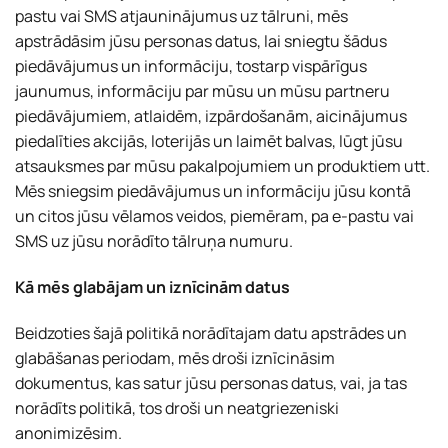
pastu vai SMS atjauninājumus uz tālruni, mēs
apstrādāsim jūsu personas datus, lai sniegtu šādus
piedāvājumus un informāciju, tostarp vispārīgus
jaunumus, informāciju par mūsu un mūsu partneru
piedāvājumiem, atlaidēm, izpārdošanām, aicinājumus
piedalīties akcijās, loterijās un laimēt balvas, lūgt jūsu
atsauksmes par mūsu pakalpojumiem un produktiem utt.
Mēs sniegsim piedāvājumus un informāciju jūsu kontā
un citos jūsu vēlamos veidos, piemēram, pa e-pastu vai
SMS uz jūsu norādīto tālruņa numuru.
Kā mēs glabājam un iznīcinām datus
Beidzoties šajā politikā norādītajam datu apstrādes un
glabāšanas periodam, mēs droši iznīcināsim
dokumentus, kas satur jūsu personas datus, vai, ja tas
norādīts politikā, tos droši un neatgriezeniski
anonimizēsim.