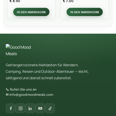
Bewertet
Bewertet
€
8.90
€
7.00
mit
5
von
mit
5
0
IN DEN WARENKORB
IN DEN WARENKORB
von
5
Gefriergetrocknete Mahlzeiten für Wandern,
Camping, Reisen und Outdoor-Abenteuer — leicht,
sättigend und überall schnell zubereitet.
📞 Rufen Sie uns an
✉ info@goodmoodmeals.com