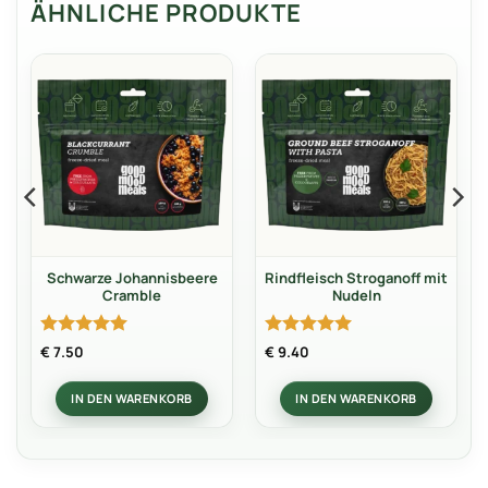
ÄHNLICHE PRODUKTE
Schwarze Johannisbeere
Rindfleisch Stroganoff mit
Cramble
Nudeln
Bewertet
Bewertet
€
7.50
€
9.40
mit
5
von
mit
5
von
5
5
IN DEN WARENKORB
IN DEN WARENKORB