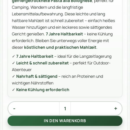
gefriergetrocknete Pasta alla Bolognese
, perfekt für
Camping, Wandern und die langfristige
Lebensmittelaufbewahrung. Diese leichte und lang
haltbare Mahlzeit ist schnell zubereitet – einfach heißes
Wasser hinzufügen und ein leckeres sowie sättigendes
Gericht genießen.
7 Jahre Haltbarkeit
– keine Kühlung
erforderlich. Bleiben Sie unterwegs voller Energie mit
dieser
köstlichen und praktischen Mahlzeit
.
✓
7 Jahre Haltbarkeit
– ideal für die Langzeitlagerung
✓
Leicht & schnell zubereitet
– perfekt für Outdoor-
Abenteuer
✓
Nahrhaft & sättigend
– reich an Proteinen und
wichtigen Nährstoffen
✓
Keine Kühlung erforderlich
Pasta Alla Bolognese Menge
Alternative:
IN DEN WARENKORB