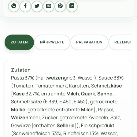
ZUTATEN
NÄHRWERTE
PREPARATION
REZENSIONE
Zutaten
Pasta 37% (Hart
weizen
grieß, Wasser), Sauce 33%
(Tomaten, Tomatenmark, Karotten, Schmelz
käse
[
Käse
32,7%, entrahmte
Milch
,
Quark
,
Sahne
,
Schmelzsalze (E 339, E 450, E 452), getrocknete
Molke
, getrocknete entrahmte
Milch
], Rapsöl,
Weizen
mehl, Zucker, getrocknete Zwiebeln, Salz,
Gewürze [enthalten
Sellerie
]), Fleischprodukt
(Schweinefleisch 53%, Rindfleisch 13%, Wasser,