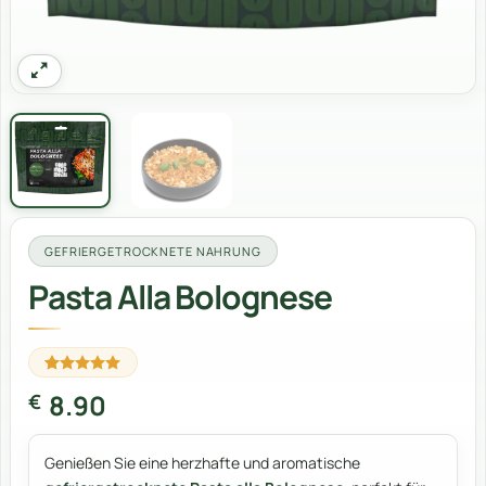
GEFRIERGETROCKNETE NAHRUNG
Pasta Alla Bolognese
Bewertet
3
8.90
€
mit
5
von
5,
basierend
auf
Genießen Sie eine herzhafte und aromatische
Kundenbewertungen